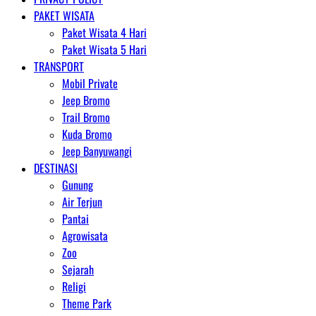
PAKET WISATA
Paket Wisata 4 Hari
Paket Wisata 5 Hari
TRANSPORT
Mobil Private
Jeep Bromo
Trail Bromo
Kuda Bromo
Jeep Banyuwangi
DESTINASI
Gunung
Air Terjun
Pantai
Agrowisata
Zoo
Sejarah
Religi
Theme Park