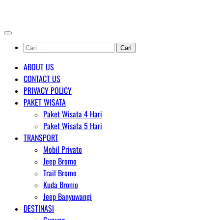
Skip
AGENT WISATA BROMO
to
content
Cari
untuk:
ABOUT US
CONTACT US
PRIVACY POLICY
PAKET WISATA
Paket Wisata 4 Hari
Paket Wisata 5 Hari
TRANSPORT
Mobil Private
Jeep Bromo
Trail Bromo
Kuda Bromo
Jeep Banyuwangi
DESTINASI