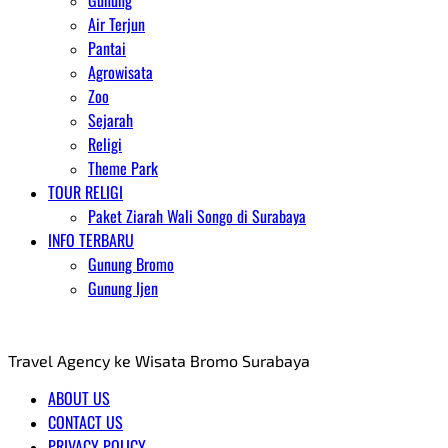
Gunung
Air Terjun
Pantai
Agrowisata
Zoo
Sejarah
Religi
Theme Park
TOUR RELIGI
Paket Ziarah Wali Songo di Surabaya
INFO TERBARU
Gunung Bromo
Gunung Ijen
AGENT WISATA BROMO
Travel Agency ke Wisata Bromo Surabaya
ABOUT US
CONTACT US
PRIVACY POLICY