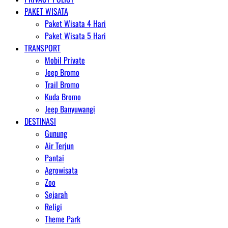
PAKET WISATA
Paket Wisata 4 Hari
Paket Wisata 5 Hari
TRANSPORT
Mobil Private
Jeep Bromo
Trail Bromo
Kuda Bromo
Jeep Banyuwangi
DESTINASI
Gunung
Air Terjun
Pantai
Agrowisata
Zoo
Sejarah
Religi
Theme Park