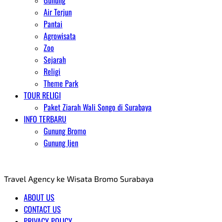
Gunung
Air Terjun
Pantai
Agrowisata
Zoo
Sejarah
Religi
Theme Park
TOUR RELIGI
Paket Ziarah Wali Songo di Surabaya
INFO TERBARU
Gunung Bromo
Gunung Ijen
AGENT WISATA BROMO
Travel Agency ke Wisata Bromo Surabaya
ABOUT US
CONTACT US
PRIVACY POLICY