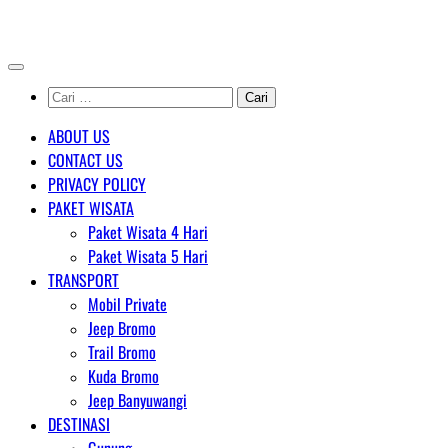
Skip
AGENT WISATA BROMO
to
content
Cari
untuk:
ABOUT US
CONTACT US
PRIVACY POLICY
PAKET WISATA
Paket Wisata 4 Hari
Paket Wisata 5 Hari
TRANSPORT
Mobil Private
Jeep Bromo
Trail Bromo
Kuda Bromo
Jeep Banyuwangi
DESTINASI