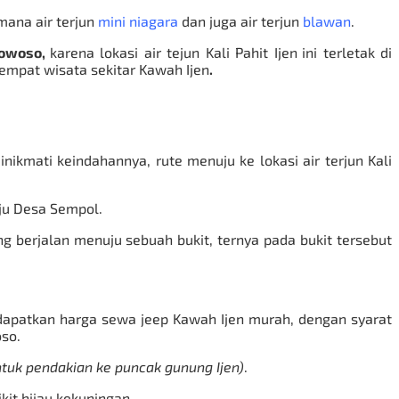
mana air terjun
mini niagara
dan juga air terjun
blawan
.
dowoso
,
karena lokasi air tejun Kali Pahit Ijen
ini terletak di
empat wisata sekitar
Kawah Ijen
.
nikmati keindahannya, rute menuju ke lokasi air terjun Kali
uju Desa Sempol.
 berjalan menuju sebuah bukit, ternya pada bukit tersebut
dapatkan harga sewa jeep
Kawah Ijen
murah, dengan syarat
oso.
ntuk pendakian ke puncak gunung Ijen)
.
ikit hijau kekuningan.