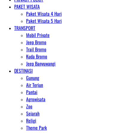
PAKET WISATA
Paket Wisata 4 Hari
Paket Wisata 5 Hari
TRANSPORT
Mobil Private
Jeep Bromo
Trail Bromo
Kuda Bromo
Jeep Banyuwangi
DESTINASI
Gunung
Air Terjun
Pantai
Agrowisata
Zoo
Sejarah
Religi
Theme Park