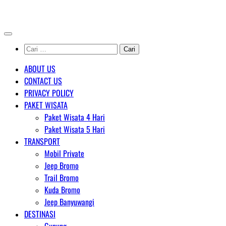
Skip
AGENT WISATA BROMO
to
content
Cari
untuk:
ABOUT US
CONTACT US
PRIVACY POLICY
PAKET WISATA
Paket Wisata 4 Hari
Paket Wisata 5 Hari
TRANSPORT
Mobil Private
Jeep Bromo
Trail Bromo
Kuda Bromo
Jeep Banyuwangi
DESTINASI