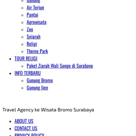
Gunung
Air Terjun
Pantai
Agrowisata
Zoo
Sejarah
Religi
Theme Park
TOUR RELIGI
Paket Ziarah Wali Songo di Surabaya
INFO TERBARU
Gunung Bromo
Gunung Ijen
AGENT WISATA BROMO
Travel Agency ke Wisata Bromo Surabaya
ABOUT US
CONTACT US
PRIVACY POLICY