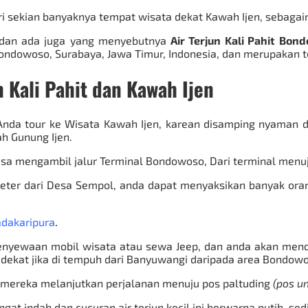
ari sekian banyaknya tempat wisata dekat Kawah Ijen, sebagai
dan ada juga yang menyebutnya
Air Terjun Kali Pahit Bon
ndowoso, Surabaya, Jawa Timur, Indonesia, dan merupakan t
n Kali Pahit dan Kawah Ijen
 Anda tour ke
Wisata Kawah Ijen
, karean disamping nyaman di
h Gunung Ijen
.
bisa mengambil jalur Terminal Bondowoso, Dari terminal men
eter dari Desa Sempol, anda dapat menyaksikan banyak orang
adakaripura
.
penyewaan mobil wisata atau
sewa Jeep
, dan anda akan men
h dekat jika di tempuh dari Banyuwangi daripada area Bondow
m mereka melanjutkan perjalanan menuju pos paltuding
(pos u
ngat indah dan cucuran air terjun kecil ini berwarna putih, sed