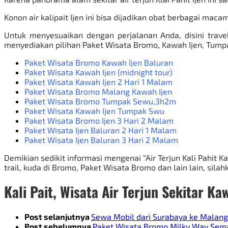
Konon air kalipait Ijen ini bisa dijadikan obat berbagai ma
Untuk menyesuaikan dengan perjalanan Anda, disini trave
menyediakan pilihan
Paket Wisata Bromo
,
Kawah Ijen, Tump
Paket Wisata Bromo Kawah Ijen Baluran
Paket Wisata Kawah Ijen
(midnight tour)
Paket Wisata Kawah Ijen 2 Hari 1 Malam
Paket Wisata Bromo Malang Kawah Ijen
Paket Wisata Bromo Tumpak Sewu
,3h2m
Paket Wisata Kawah Ijen Tumpak Swu
Paket Wisata Bromo Ijen 3 Hari 2 Malam
Paket Wisata Ijen Baluran 2 Hari 1 Malam
Paket Wisata Ijen Baluran 3 Hari 2 Malam
Demikian sedikit informasi mengenai “Air Terjun Kali Pahit K
trail, kuda di Bromo,
Paket Wisata Bromo
dan lain lain, sila
Kali Pait
,
Wisata Air Terjun Sekitar Ka
Post selanjutnya
Sewa Mobil dari Surabaya ke Malang
Post sebelumnya
Paket Wisata Bromo Milky Way Se