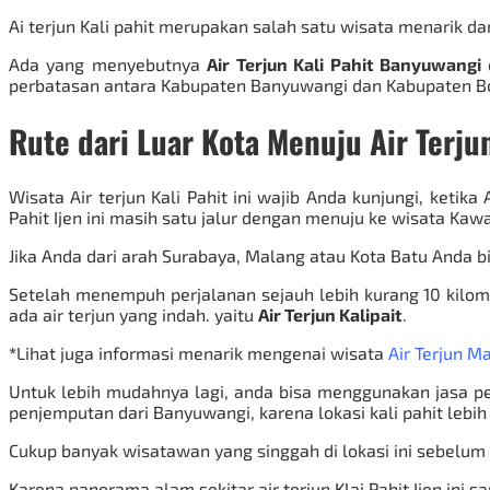
Ai terjun Kali pahit merupakan salah satu wisata menarik d
Ada yang menyebutnya
Air Terjun Kali Pahit Banyuwangi
perbatasan antara Kabupaten Banyuwangi dan Kabupaten Bo
Rute dari Luar Kota Menuju Air Terju
Wisata Air terjun Kali Pahit
ini wajib Anda kunjungi, ketika
Pahit Ijen ini masih satu jalur dengan menuju ke wisata
Kawa
Jika Anda dari arah Surabaya, Malang atau Kota Batu Anda 
Setelah menempuh perjalanan sejauh lebih kurang 10 kilom
ada air terjun yang indah. yaitu
Air Terjun Kalipait
.
*
Lihat juga informasi menarik mengenai wisata
Air Terjun M
Untuk lebih mudahnya lagi, anda bisa menggunakan jasa 
penjemputan dari Banyuwangi, karena lokasi kali pahit lebi
Cukup banyak wisatawan yang singgah di lokasi ini sebelu
Karena panorama alam sekitar air terjun Klai Pahit Ijen ini sa