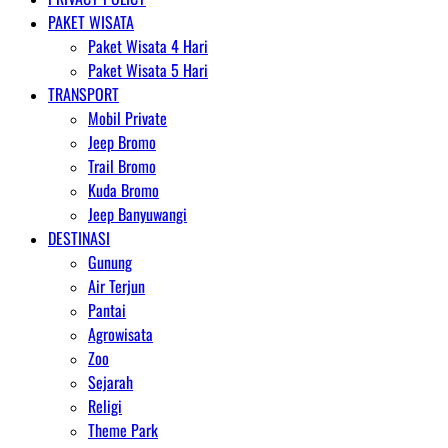
PAKET WISATA
Paket Wisata 4 Hari
Paket Wisata 5 Hari
TRANSPORT
Mobil Private
Jeep Bromo
Trail Bromo
Kuda Bromo
Jeep Banyuwangi
DESTINASI
Gunung
Air Terjun
Pantai
Agrowisata
Zoo
Sejarah
Religi
Theme Park