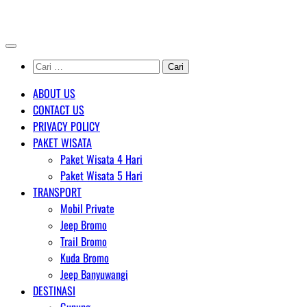
Skip
AGENT WISATA BROMO
to
content
Cari
untuk:
ABOUT US
CONTACT US
PRIVACY POLICY
PAKET WISATA
Paket Wisata 4 Hari
Paket Wisata 5 Hari
TRANSPORT
Mobil Private
Jeep Bromo
Trail Bromo
Kuda Bromo
Jeep Banyuwangi
DESTINASI