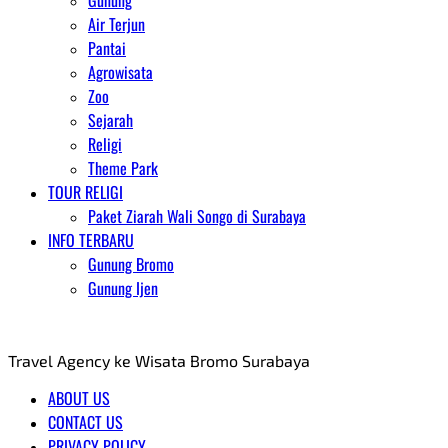
Gunung
Air Terjun
Pantai
Agrowisata
Zoo
Sejarah
Religi
Theme Park
TOUR RELIGI
Paket Ziarah Wali Songo di Surabaya
INFO TERBARU
Gunung Bromo
Gunung Ijen
AGENT WISATA BROMO
Travel Agency ke Wisata Bromo Surabaya
ABOUT US
CONTACT US
PRIVACY POLICY