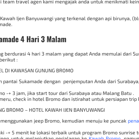
 team travel agen kami mengajak anda untuk menikmati kei
awah Ijen Banyuwangi yang terkenal dengan api birunya, (blu
made.
kamade 4 Hari 3 Malam
ng berdurasi 4 hari 3 malam yang dapat Anda memulai dari S
erikut :
OTEL DI KAWASAN GUNUNG BROMO
en pantai Sukamade dengan penjemputan Anda dari Surabaya,
mo
-+ 3 jam, jika start tour dari Surabaya atau Malang Batu .
meru
, check in hotel Bromo dan istirahat untuk persiapan trip
NUNG BROMO – HOTEL KAWAH IJEN BANYUWANGI
an menggunakan
jeep Bromo
, kemudian menuju ke puncak
pena
i -+ 5 menit ke lokasi terbaik untuk program Bromo sunrise t
 jeep untuk melanjutkan perjalanan ke
Kawah Bromo
, namun