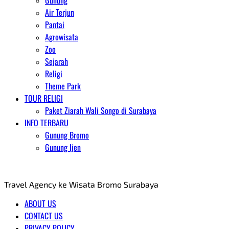
Gunung
Air Terjun
Pantai
Agrowisata
Zoo
Sejarah
Religi
Theme Park
TOUR RELIGI
Paket Ziarah Wali Songo di Surabaya
INFO TERBARU
Gunung Bromo
Gunung Ijen
AGENT WISATA BROMO
Travel Agency ke Wisata Bromo Surabaya
ABOUT US
CONTACT US
PRIVACY POLICY