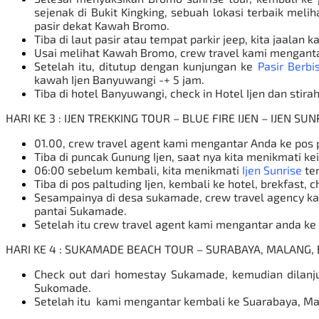
sejenak di Bukit Kingking, sebuah lokasi terbaik melih
pasir dekat Kawah Bromo.
Tiba di laut pasir atau tempat parkir jeep, kita jaal
Usai melihat Kawah Bromo, crew travel kami mengant
Setelah itu, ditutup dengan kunjungan ke
Pasir Berbi
kawah Ijen Banyuwangi -+ 5 jam.
Tiba di hotel Banyuwangi, check in
Hotel Ijen
dan stirah
HARI KE 3 : IJEN TREKKING TOUR – BLUE FIRE IJEN – IJEN 
01.00, crew travel agent kami mengantar Anda ke pos p
Tiba di puncak Gunung Ijen, saat nya kita menikmati k
06:00 sebelum kembali, kita menikmati
Ijen Sunrise
ter
Tiba di pos paltuding Ijen, kembali ke hotel, brekfas
Sesampainya di desa sukamade, crew travel agency ka
pantai Sukamade.
Setelah itu crew travel agent kami mengantar anda ke 
HARI KE 4 : SUKAMADE BEACH TOUR – SURABAYA, MALANG
Check out dari homestay Sukamade, kemudian dilan
Sukomade.
Setelah itu kami mengantar kembali ke Suarabaya, M