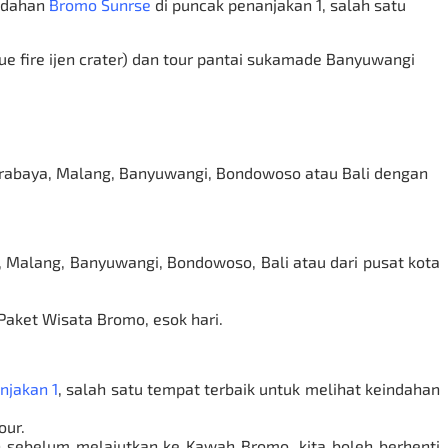
ndahan
Bromo Sunrse
di puncak penanjakan 1, salah satu
e fire ijen crater) dan tour pantai sukamade Banyuwangi
urabaya, Malang, Banyuwangi, Bondowoso atau Bali dengan
 Malang, Banyuwangi, Bondowoso, Bali atau dari pusat kota
Paket Wisata Bromo
, esok hari.
njakan 1
, salah satu tempat terbaik untuk melihat keindahan
our.
 sebelum melajutkan ke Kawah Bromo,
kita boleh berhenti