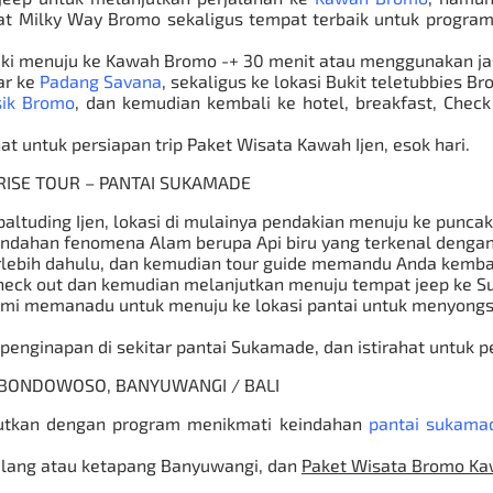
at
Milky Way Bromo
sekaligus tempat terbaik untuk progra
an kaki menuju ke Kawah Bromo -+ 30 menit atau menggunakan ja
ar ke
Padang Savana
, sekaligus ke lokasi Bukit teletubbies Br
sik Bromo
, dan kemudian kembali ke hotel, breakfast, Chec
at untuk persiapan trip Paket Wisata Kawah Ijen, esok hari.
SUNRISE TOUR – PANTAI SUKAMADE
altuding Ijen, lokasi di mulainya pendakian menuju ke punca
eindahan fenomena Alam berupa Api biru yang terkenal dengan
lebih dahulu, dan kemudian tour guide memandu Anda kembali
t, check out dan kemudian melanjutkan menuju tempat
jeep
ke S
mi memanadu untuk menuju ke lokasi pantai untuk menyongso
penginapan di sekitar pantai Sukamade, dan istirahat untuk p
, BONDOWOSO, BANYUWANGI / BALI
jutkan dengan program menikmati keindahan
pantai sukama
alang atau ketapang Banyuwangi, dan
Paket Wisata Bromo Ka