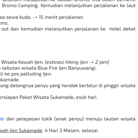
m
Bromo Camping
.
Kemudian melanjutkan perjalanan ke laut
sa sewa kuda, -+ 15 menit perjalanan.
omo.
k out dan kemudian melanjutkan perjalanan ke hotel dekat
k
Wisata Kawah Ijen
.
(estinasi hiking ijen -+ 2 jam)
 sebutan wisata Blue Fire Ijen Banyuwangi.
 ke pos paltuding Ijen.
ukamade.
ng datangnya penyu yang hendak bertelur di pinggir wisata
ersiapan
Paket Wisata Sukamade
,
esok hari.
de
dan pelepasan tukik (anak penyu) menuju lautan wisata
wah Ijen Sukamade
, 4 Hari 3 Malam, selesai.