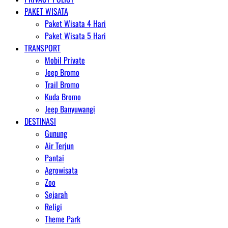
PAKET WISATA
Paket Wisata 4 Hari
Paket Wisata 5 Hari
TRANSPORT
Mobil Private
Jeep Bromo
Trail Bromo
Kuda Bromo
Jeep Banyuwangi
DESTINASI
Gunung
Air Terjun
Pantai
Agrowisata
Zoo
Sejarah
Religi
Theme Park