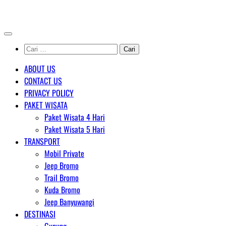
Skip
AGENT WISATA BROMO
to
content
Cari
untuk:
ABOUT US
CONTACT US
PRIVACY POLICY
PAKET WISATA
Paket Wisata 4 Hari
Paket Wisata 5 Hari
TRANSPORT
Mobil Private
Jeep Bromo
Trail Bromo
Kuda Bromo
Jeep Banyuwangi
DESTINASI