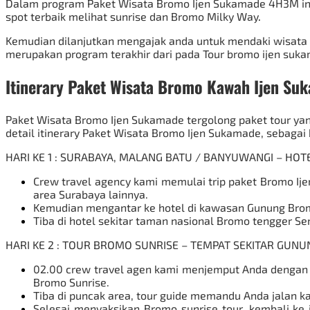
Dalam program Paket Wisata Bromo Ijen Sukamade 4H3M ini
spot terbaik melihat sunrise dan
Bromo Milky Way
.
Kemudian dilanjutkan mengajak anda untuk mendaki wisata K
merupakan program terakhir dari pada Tour
bromo
ijen suka
Itinerary Paket Wisata Bromo Kawah Ijen Su
Paket Wisata Bromo Ijen Sukamade tergolong paket tour ya
detail itinerary Paket Wisata Bromo Ijen Sukamade, sebagai b
HARI KE 1 : SURABAYA, MALANG BATU / BANYUWANGI – H
Crew travel agency kami memulai trip paket Bromo Ij
area Surabaya lainnya.
Kemudian mengantar ke hotel di kawasan
Gunung Bro
Tiba di hotel sekitar taman nasional Bromo tengger
Se
HARI KE 2 : TOUR BROMO SUNRISE – TEMPAT SEKITAR GU
02.00 crew travel agen kami menjemput Anda deng
Bromo Sunrise.
Tiba di puncak area, tour guide memandu Anda jalan kak
Selesai menyaksikan Bromo sunrise tour, kembali ke